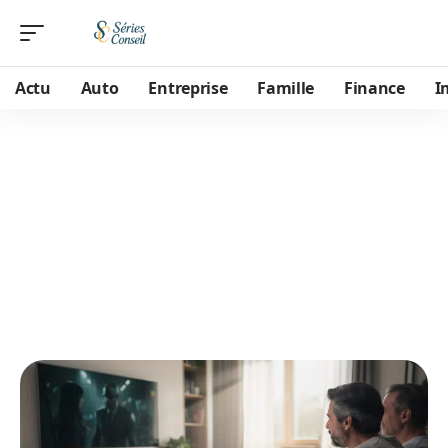
Actu
Auto
Entreprise
Famille
Finance
I
Loisirs