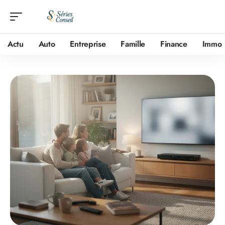
Actu
Auto
Entreprise
Famille
Finance
Immo