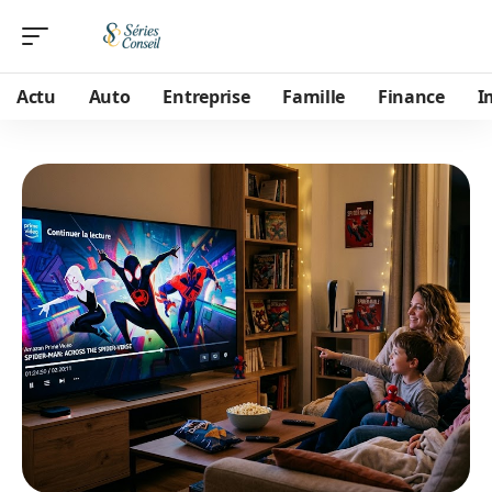
Actu
Auto
Entreprise
Famille
Finance
I