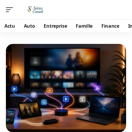
Actu
Auto
Entreprise
Famille
Finance
I