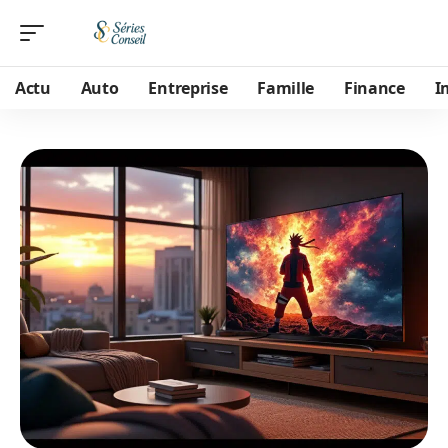
Actu
Auto
Entreprise
Famille
Finance
I