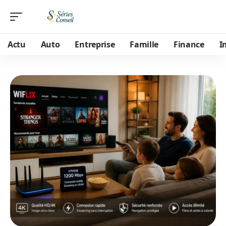
Actu
Auto
Entreprise
Famille
Finance
I