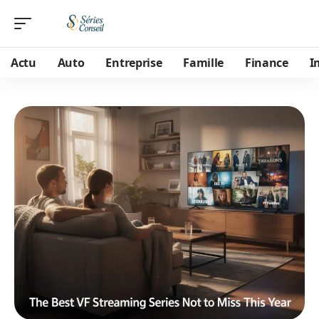
Actu
Auto
Entreprise
Famille
Finance
I