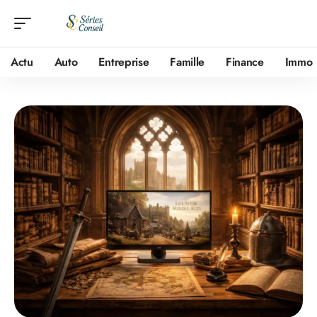
Actu
Auto
Entreprise
Famille
Finance
Immo