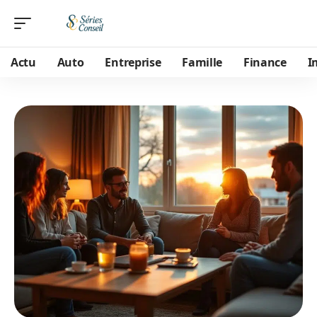
Actu
Auto
Entreprise
Famille
Finance
I